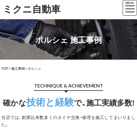
MENU
ミクニ自動車
togg
ポルシェ 施工事例
TOP
>
施工事例
>
ポルシェ
TECHNIQUE & ACHIEVEMENT
技術と経験
確かな
で、施工実績多数!
当店では、創業以来数多くのタイヤ交換・修理を施工してまいりまし
た。