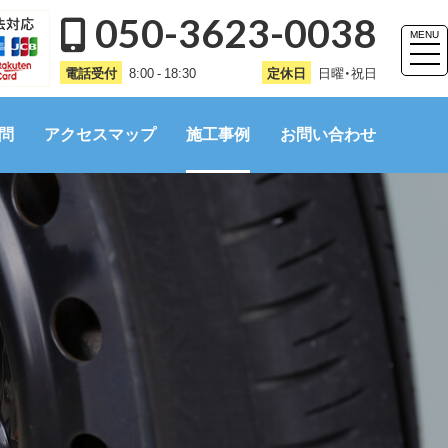
050-3623-0038
MENU
togg
電話受付
8:00 - 18:30
定休日
日曜・祝日
問
アクセスマップ
施工事例
お問い合わせ